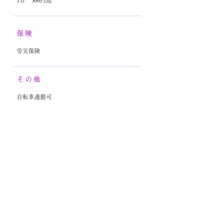
1日 500円迄
保険
労災保険
その他
自転車通勤可
見学、ボランティアを希望される方は以下
よりお問合せください。
メールアドレス