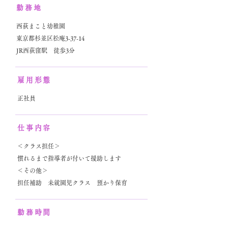
勤務地
西荻まこと幼稚園
東京都杉並区松庵3-37-14
JR西荻窪駅 徒歩3分
雇用形態
正社員
仕事内容
＜クラス担任＞
慣れるまで指導者が付いて援助します
＜その他＞
担任補助 未就園児クラス 預かり保育
勤務時間