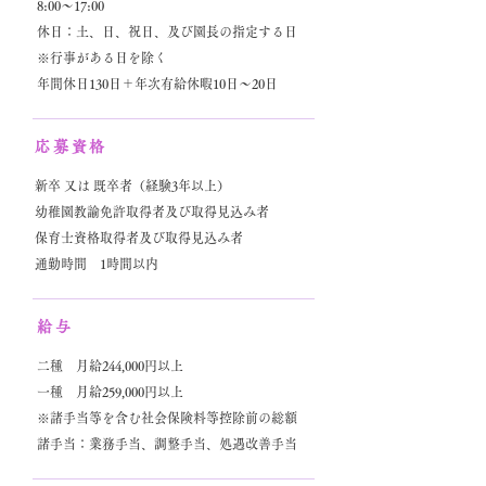
8:00～17:00
休日：土、日、祝日、及び園長の指定する日
※行事がある日を除く
年間休日130日＋年次有給休暇10日～20日
応募資格
新卒 又は 既卒者（経験3年以上）
幼稚園教諭免許取得者及び取得見込み者
保育士資格取得者及び取得見込み者
通勤時間 1時間以内
給与
二種 月給244,000円以上
一種 月給259,000円以上
※諸手当等を含む社会保険料等控除前の総額
諸手当：業務手当、調整手当、処遇改善手当