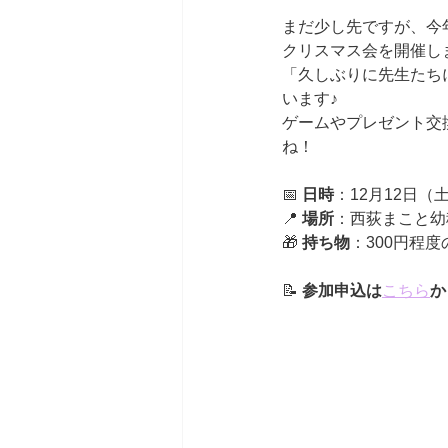
まだ少し先ですが、今
クリスマス会を開催し
「久しぶりに先生たち
います♪
ゲームやプレゼント交
ね！
📅 
日時
：12月12日（土）
📍 
場所
：西荻まこと幼
🎁 
持ち物
：300円程
📝 
参加申込は
こちら
か